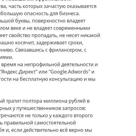
ства, часть которых зачастую оказывается
ибольшую опасность для бизнеса.
льшой буквы, поверхностно владеет
шлом веке и не владеет современными
ет свойство пропадать, не несет никакой
рашно косячит, задерживает сроки,
ениво. Связавшись с фрилансером, с
иями.
е время на непрофильной деятельности и
"Яндекс.Директ" или "Google.Adwords" и
 гости на бесплатную консультацию и мы
ый тратит полтора миллиона рублей в
ярных у путешественников запросов:
тречаются не только у каждого второго
сть правильной самостоятельной
я и, если действительно всё верно мы