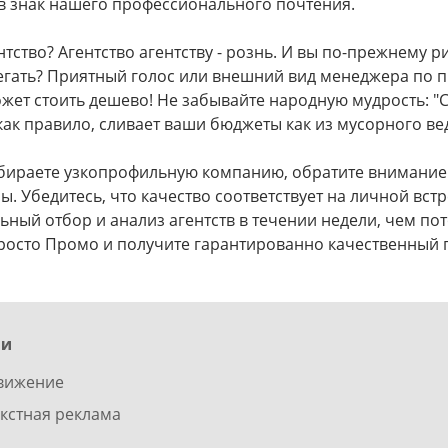
в знак нашего профессионального почтения.
тство? Агентство агентству - рознь. И вы по-прежнему р
егать? Приятный голос или внешний вид менеджера по п
жет стоить дешево! Не забывайте народную мудрость: "
как правило, сливает ваши бюджеты как из мусорного вед
ыбираете узкопрофильную компанию, обратите внимание
. Убедитесь, что качество соответствует на личной встр
ный отбор и анализ агентств в течении недели, чем по
росто Промо и получите гарантированно качественный по
ги
вижение
кстная реклама