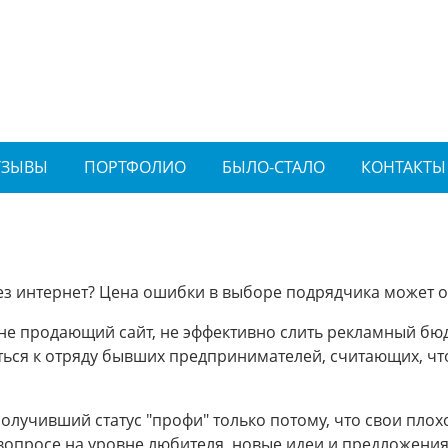
ТЗЫВЫ
ПОРТФОЛИО
БЫЛО-СТАЛО
КОНТАКТЫ
ез интернет? Цена ошибки в выборе подрядчика может 
 не продающий сайт, не эффективно слить рекламный бю
ься к отряду бывших предпринимателей, считающих, что
получивший статус "профи" только потому, что свои плох
 вопросе на уровне любителя, новые идеи и предложен