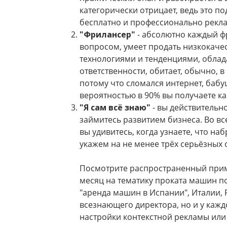
категорически отрицает, ведь это по
бесплатно и профессионально рекла
"Фрилансер"
- абсолютно каждый ф
вопросом, умеет продать низкокаче
технологиями и тенденциями, облада
ответственности, обитает, обычно, в
потому что сломался интернет, бабу
вероятностью в 90% вы получаете к
"Я сам всё знаю"
- вы действительн
займитесь развитием бизнеса. Во вс
вы удивитесь, когда узнаете, что н
укажем на не менее трёх серьёзных
Посмотрите распространенный пример
месяц на тематику проката машин по
"аренда машин в Испании", Италии, 
всезнающего директора, но и у кажд
настройки контекстной рекламы или 