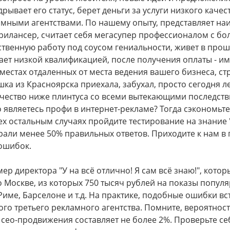
дрывает его статус, берет деньги за услуги низкого каче
мными агентствами. По нашему опыту, представляет на
рилансер, считает себя мегасупер профессионалом с бо
ственную работу под соусом гениальности, живет в про
ет низкой квалификацией, после получения оплаты - име
 местах отдаленных от места ведения вашего бизнеса, ст
шка из Красноярска приехала, забухал, просто сегодня л
ачество ниже плинтуса со всеми вытекающими последств
о являетесь профи в интернет-рекламе? Тогда сэкономьт
ех остальным случаях пройдите тестирование на знание 
абрали менее 50% правильных ответов. Приходите к нам в
 ошибок.
 директора "У на всё отлично! Я сам всё знаю!", котор
 Москве, из которых 750 тысяч рублей на показы попул
Риме, Барселоне и т.д. На практике, подобные ошибки вс
ого третьего рекламного агентства. Помните, вероятно
сео-продвижения составляет не более 2%. Проверьте себ