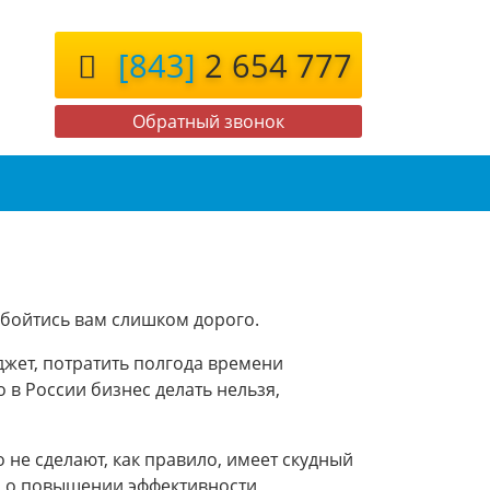
[843]
2 654 777
Обратный звонок
обойтись вам слишком дорого.
джет, потратить полгода времени
 в России бизнес делать нельзя,
о не сделают, как правило, имеет скудный
ия о повышении эффективности